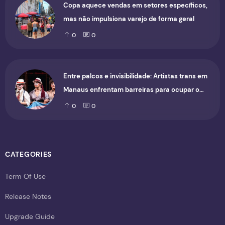
Copa aquece vendas em setores específicos,
mas não impulsiona varejo de forma geral
0
0
Entre palcos e invisibilidade: Artistas trans em
Manaus enfrentam barreiras para ocupar o
cenário cultural
0
0
CATEGORIES
Term Of Use
Release Notes
Upgrade Guide