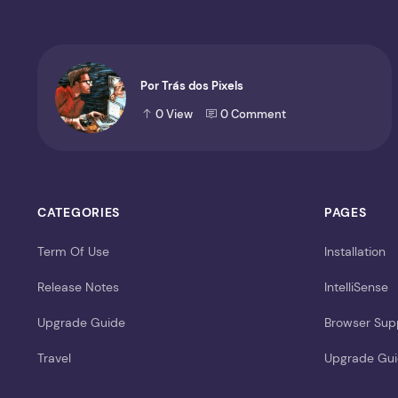
Por Trás dos Pixels
0
View
0
Comment
CATEGORIES
PAGES
Term Of Use
Installation
Release Notes
IntelliSense
Upgrade Guide
Browser Sup
Travel
Upgrade Gu