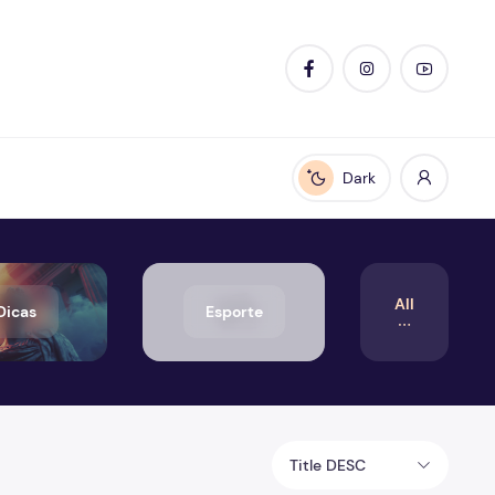
Dark
Enable dark mode
All
Dicas
Esporte
Title DESC