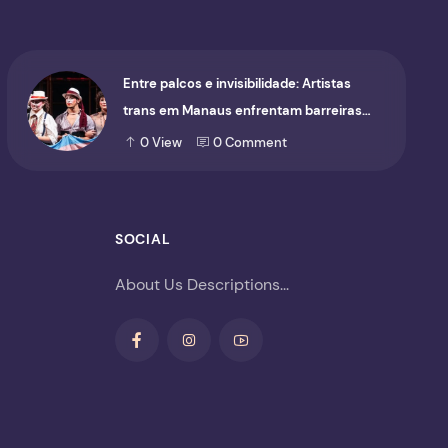
Entre palcos e invisibilidade: Artistas
trans em Manaus enfrentam barreiras
para ocupar o cenário cultural
0
View
0
Comment
SOCIAL
About Us Descriptions...