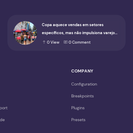
Copa aquece vendas em setores
específicos, mas não impulsiona varejo
de forma geral
0
View
0
Comment
COMPANY
Configuration
Breakpoints
port
Plugins
ide
Presets