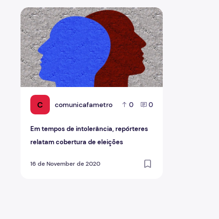
Em tempos de intolerância, repórteres relatam cobertu
C
comunicafametro
0
0
Em tempos de intolerância, repórteres
relatam cobertura de eleições
16 de November de 2020