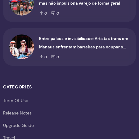
mas não impulsiona varejo de forma geral
0
0
Entre palcos e invisibilidade: Artistas trans em
Manaus enfrentam barreiras para ocupar o
cenário cultural
0
0
CATEGORIES
Term Of Use
Release Notes
Upgrade Guide
Travel