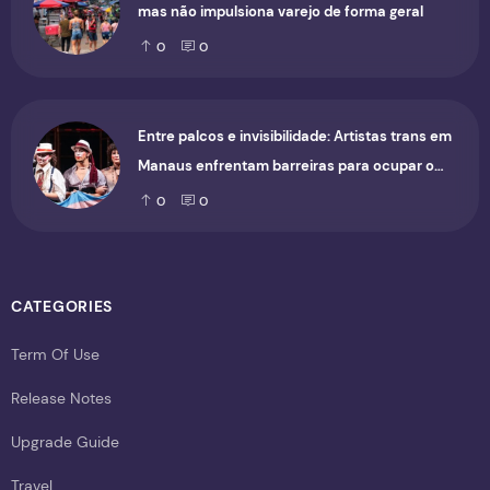
mas não impulsiona varejo de forma geral
0
0
Entre palcos e invisibilidade: Artistas trans em
Manaus enfrentam barreiras para ocupar o
cenário cultural
0
0
CATEGORIES
Term Of Use
Release Notes
Upgrade Guide
Travel