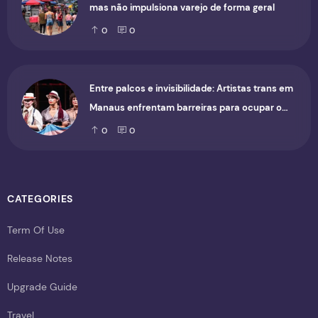
mas não impulsiona varejo de forma geral
0
0
Entre palcos e invisibilidade: Artistas trans em
Manaus enfrentam barreiras para ocupar o
cenário cultural
0
0
CATEGORIES
Term Of Use
Release Notes
Upgrade Guide
Travel