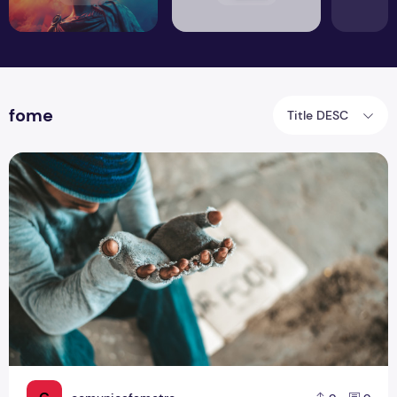
fome
Title DESC
Você tem fome de quê?