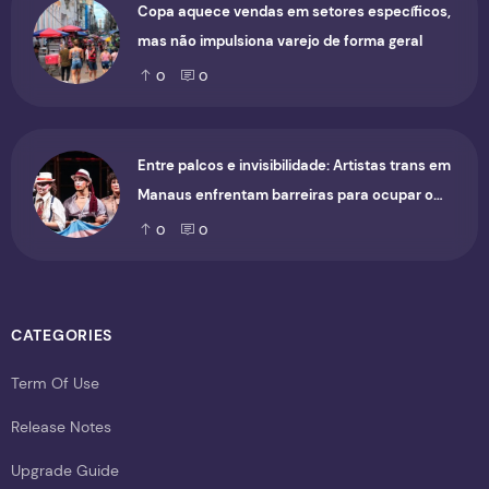
Copa aquece vendas em setores específicos,
mas não impulsiona varejo de forma geral
0
0
Entre palcos e invisibilidade: Artistas trans em
Manaus enfrentam barreiras para ocupar o
cenário cultural
0
0
CATEGORIES
Term Of Use
Release Notes
Upgrade Guide