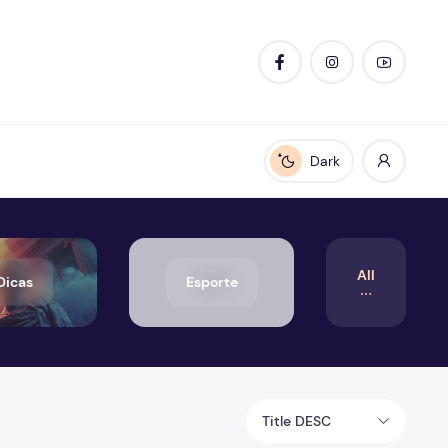
Dark
Enable dark mode
All
Dicas
Esporte
Title DESC