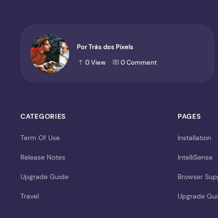
Por Trás dos Pixels
0
View
0
Comment
CATEGORIES
PAGES
Term Of Use
Installation
Release Notes
IntelliSense
Upgrade Guide
Browser Sup
Travel
Upgrade Gu