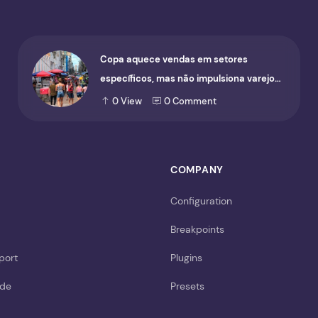
Copa aquece vendas em setores
específicos, mas não impulsiona varejo
de forma geral
0
View
0
Comment
COMPANY
Configuration
Breakpoints
port
Plugins
ide
Presets