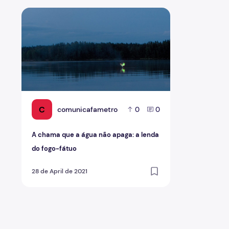
A chama que a água não apaga: a lenda do fogo-fátuo
C
comunicafametro
0
0
A chama que a água não apaga: a lenda
do fogo-fátuo
28 de April de 2021