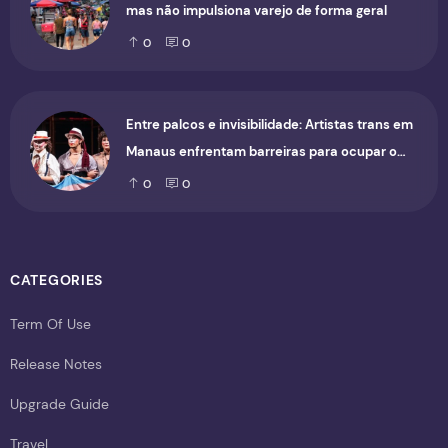
mas não impulsiona varejo de forma geral
0
0
Entre palcos e invisibilidade: Artistas trans em
Manaus enfrentam barreiras para ocupar o
cenário cultural
0
0
CATEGORIES
Term Of Use
Release Notes
Upgrade Guide
Travel