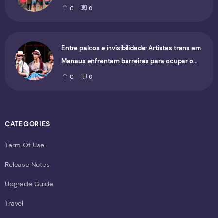
0
0
Entre palcos e invisibilidade: Artistas trans em
Manaus enfrentam barreiras para ocupar o
cenário cultural
0
0
CATEGORIES
Term Of Use
Release Notes
Upgrade Guide
Travel