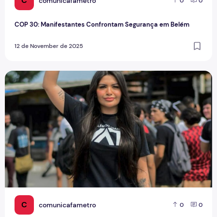
C
comunicafametro
0
0
COP 30: Manifestantes Confrontam Segurança em Belém
12 de November de 2025
A gente não quer só comida
C
comunicafametro
0
0