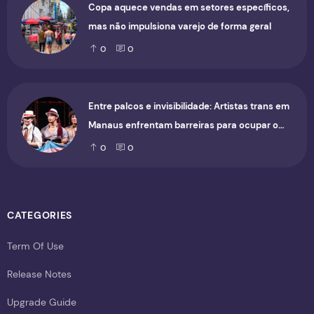
Copa aquece vendas em setores específicos,
mas não impulsiona varejo de forma geral
0
0
Entre palcos e invisibilidade: Artistas trans em
Manaus enfrentam barreiras para ocupar o
cenário cultural
0
0
CATEGORIES
Term Of Use
Release Notes
Upgrade Guide