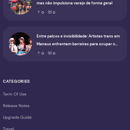
mas não impulsiona varejo de forma geral
0
0
Entre palcos e invisibilidade: Artistas trans em
Manaus enfrentam barreiras para ocupar o
cenário cultural
0
0
CATEGORIES
Term Of Use
Release Notes
Upgrade Guide
Travel