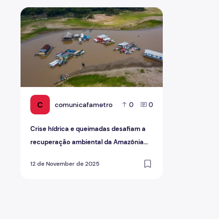
Crise hídrica e queimadas desafiam a recuperação a
C
comunicafametro
0
0
Crise hídrica e queimadas desafiam a
recuperação ambiental da Amazônia
em 2025
12 de November de 2025