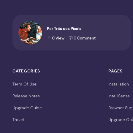
Por Trás dos Pixels
0
View
0
Comment
CATEGORIES
PAGES
Term Of Use
Installation
Release Notes
IntelliSense
Upgrade Guide
Browser Sup
Travel
Upgrade Gu