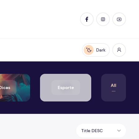
Dark
Enable dark mode
All
Dicas
Esporte
Title DESC