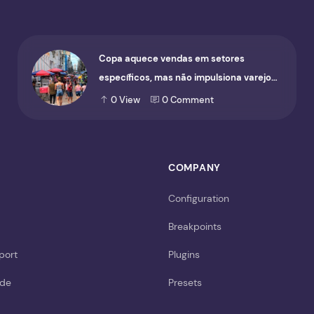
Copa aquece vendas em setores
específicos, mas não impulsiona varejo
de forma geral
0
View
0
Comment
COMPANY
Configuration
Breakpoints
port
Plugins
ide
Presets