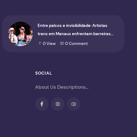
Entre palcos e invisibilidade: Artistas
trans em Manaus enfrentam barreiras
para ocupar o cenário cultural
0
View
0
Comment
SOCIAL
About Us Descriptions...