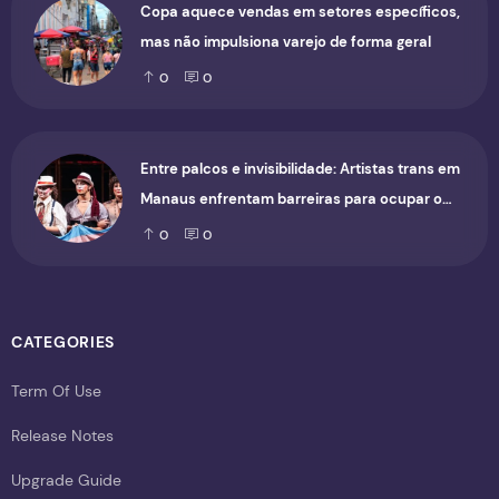
Copa aquece vendas em setores específicos,
mas não impulsiona varejo de forma geral
0
0
Entre palcos e invisibilidade: Artistas trans em
Manaus enfrentam barreiras para ocupar o
cenário cultural
0
0
CATEGORIES
Term Of Use
Release Notes
Upgrade Guide