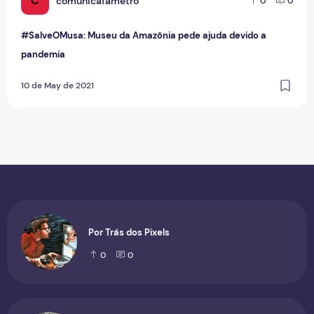
C
comunicafametro
0
0
#SalveOMusa: Museu da Amazônia pede ajuda devido a
pandemia
10 de May de 2021
Por Trás dos Pixels
0
0