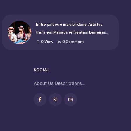
Entre palcos e invisibilidade: Artistas
trans em Manaus enfrentam barreiras
para ocupar o cenário cultural
0
View
0
Comment
SOCIAL
About Us Descriptions...