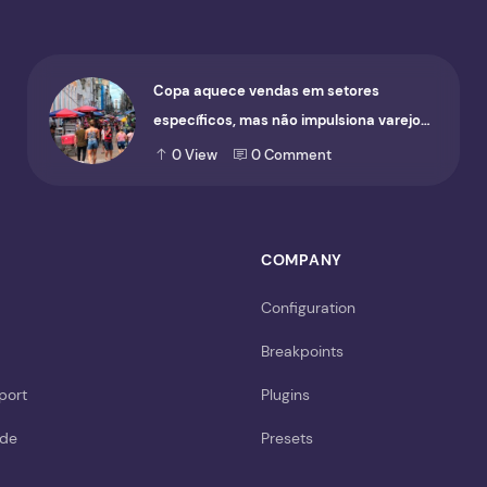
Copa aquece vendas em setores
específicos, mas não impulsiona varejo
de forma geral
0
View
0
Comment
COMPANY
Configuration
Breakpoints
port
Plugins
ide
Presets