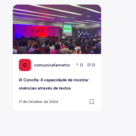
IX Concifa: A capacidade de mostrar vivências através 
C
comunicafametro
0
0
IX Concifa: A capacidade de mostrar
vivências através de textos
17 de October de 2024