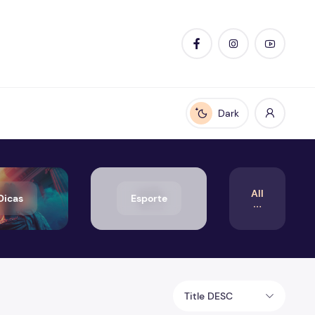
Dark
Enable dark mode
All
Dicas
Esporte
Title DESC