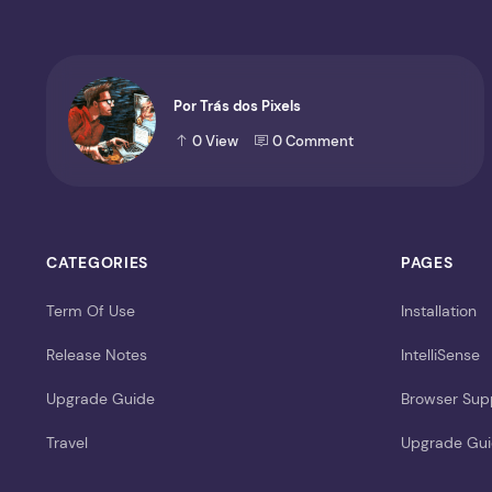
Por Trás dos Pixels
0
View
0
Comment
CATEGORIES
PAGES
Term Of Use
Installation
Release Notes
IntelliSense
Upgrade Guide
Browser Sup
Travel
Upgrade Gu