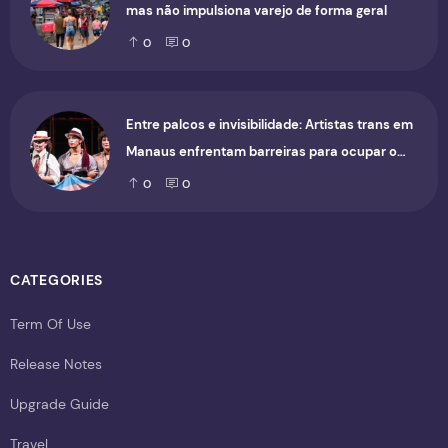
mas não impulsiona varejo de forma geral
0
0
Entre palcos e invisibilidade: Artistas trans em
Manaus enfrentam barreiras para ocupar o
cenário cultural
0
0
CATEGORIES
Term Of Use
Release Notes
Upgrade Guide
Travel