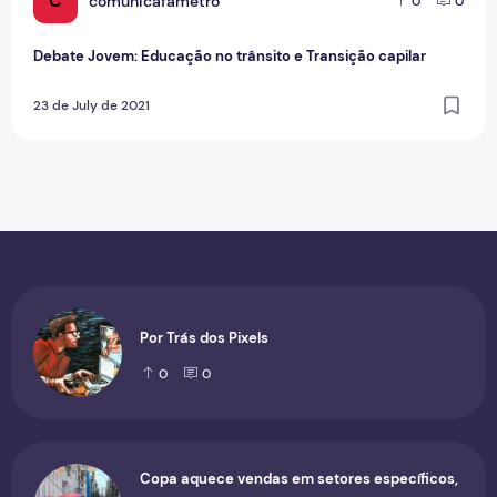
C
comunicafametro
0
0
Debate Jovem: Educação no trânsito e Transição capilar
23 de July de 2021
Por Trás dos Pixels
0
0
Copa aquece vendas em setores específicos,