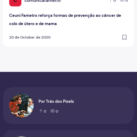
C
comunicafametro
0
0
Ceuni Fametro reforça formas de prevenção ao câncer de
colo de útero e de mama
20 de October de 2020
Por Trás dos Pixels
0
0