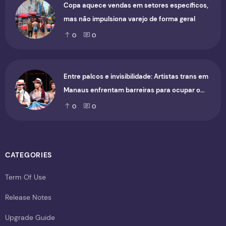
Copa aquece vendas em setores específicos,
mas não impulsiona varejo de forma geral
0
0
Entre palcos e invisibilidade: Artistas trans em
Manaus enfrentam barreiras para ocupar o
cenário cultural
0
0
CATEGORIES
Term Of Use
Release Notes
Upgrade Guide