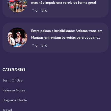
mas não impulsiona varejo de forma geral
0
0
Entre palcos e invisibilidade: Artistas trans em
Manaus enfrentam barreiras para ocupar o
cenário cultural
0
0
CATEGORIES
Term Of Use
Release Notes
Upgrade Guide
Travel