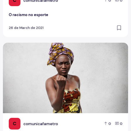
C
comunicafametro
0
0
O racismo no esporte
26 de March de 2021
Consciência negra: entenda o que é o racismo instituciona
C
comunicafametro
0
0