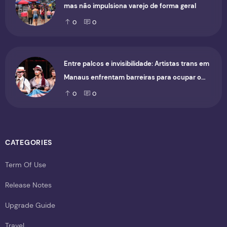
mas não impulsiona varejo de forma geral
0
0
Entre palcos e invisibilidade: Artistas trans em
Manaus enfrentam barreiras para ocupar o
cenário cultural
0
0
CATEGORIES
Term Of Use
Release Notes
Upgrade Guide
Travel