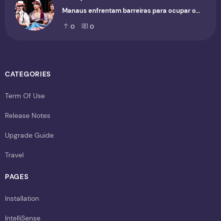
Manaus enfrentam barreiras para ocupar o
cenário cultural
0
0
CATEGORIES
Term Of Use
Release Notes
Upgrade Guide
Travel
PAGES
Installation
IntelliSense