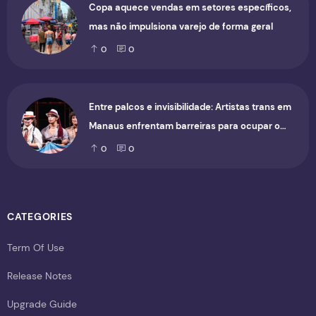
Copa aquece vendas em setores específicos,
mas não impulsiona varejo de forma geral
0
0
Entre palcos e invisibilidade: Artistas trans em
Manaus enfrentam barreiras para ocupar o
cenário cultural
0
0
CATEGORIES
Term Of Use
Release Notes
Upgrade Guide