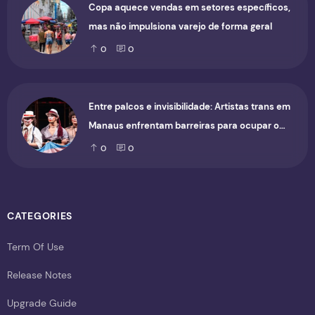
Copa aquece vendas em setores específicos,
mas não impulsiona varejo de forma geral
0
0
Entre palcos e invisibilidade: Artistas trans em
Manaus enfrentam barreiras para ocupar o
cenário cultural
0
0
CATEGORIES
Term Of Use
Release Notes
Upgrade Guide