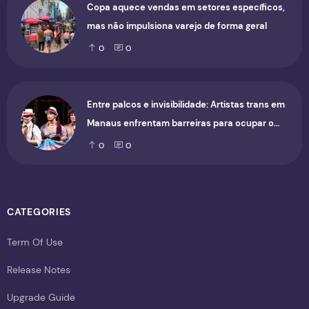
Copa aquece vendas em setores específicos,
mas não impulsiona varejo de forma geral
0
0
Entre palcos e invisibilidade: Artistas trans em
Manaus enfrentam barreiras para ocupar o
cenário cultural
0
0
CATEGORIES
Term Of Use
Release Notes
Upgrade Guide