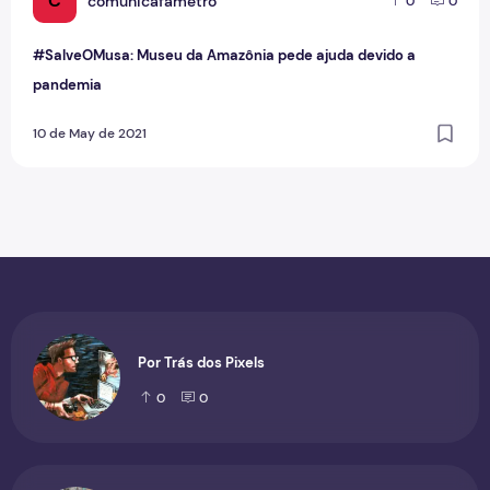
C
comunicafametro
0
0
#SalveOMusa: Museu da Amazônia pede ajuda devido a
pandemia
10 de May de 2021
Por Trás dos Pixels
0
0