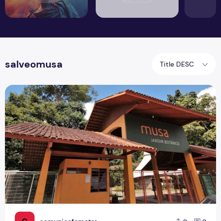
salveomusa
Title DESC
#SalveOMusa: Museu da Amazônia pede ajuda devido a p