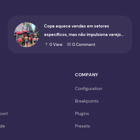
Copa aquece vendas em setores
específicos, mas não impulsiona varejo
de forma geral
0
View
0
Comment
COMPANY
Configuration
Breakpoints
port
Plugins
ide
Presets