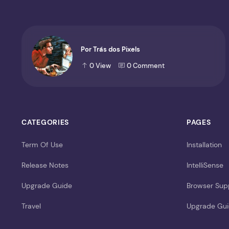
Por Trás dos Pixels
0
View
0
Comment
CATEGORIES
PAGES
Term Of Use
Installation
Release Notes
IntelliSense
Upgrade Guide
Browser Sup
Travel
Upgrade Gu