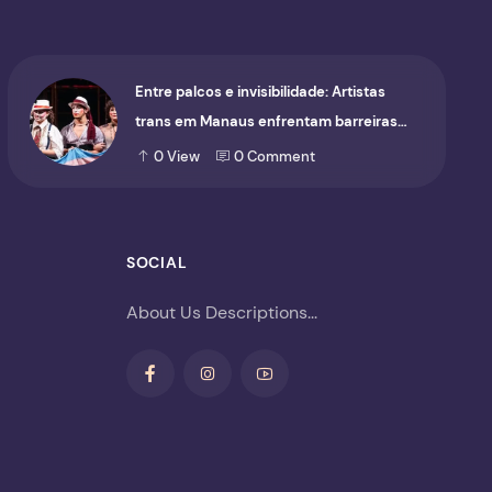
Entre palcos e invisibilidade: Artistas
trans em Manaus enfrentam barreiras
para ocupar o cenário cultural
0
View
0
Comment
SOCIAL
About Us Descriptions...