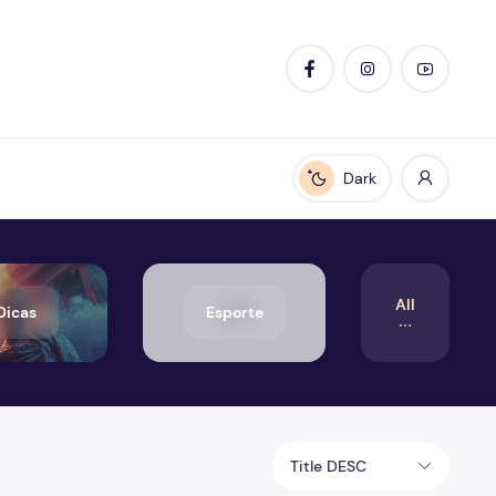
Dark
Enable dark mode
All
Dicas
Esporte
Title DESC