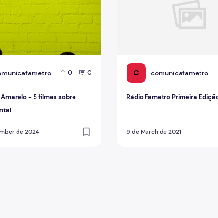
C
omunicafametro
comunicafametro
0
0
Amarelo - 5 filmes sobre
Rádio Fametro Primeira Ediçã
ntal
ember de 2024
9 de March de 2021
lo