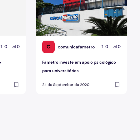
C
comunicafametro
0
0
0
0
o
Fametro investe em apoio psicológico
para universitários
24 de September de 2020