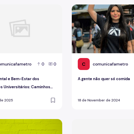
 da comunicação mais vulneráveis ao Burnout
al e Bem-Estar dos Estudantes Universitários: Caminhos pa
A gente não quer só comida
C
omunicafametro
comunicafametro
0
0
tal e Bem-Estar dos
A gente não quer só comida
s Universitários: Caminhos
Vida Acadêmica Equilibrada
de 2025
18 de November de 2024
marelo - 5 filmes sobre saúde mental
Rádio Fametro Primeira Edi