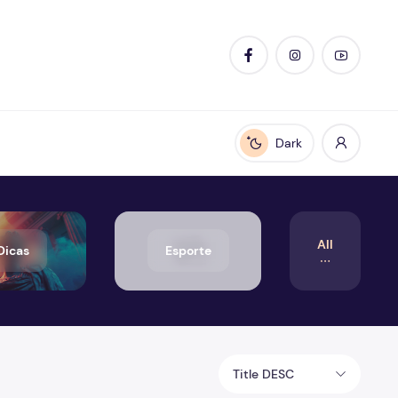
Dark
Enable dark mode
All
Dicas
Esporte
Title DESC