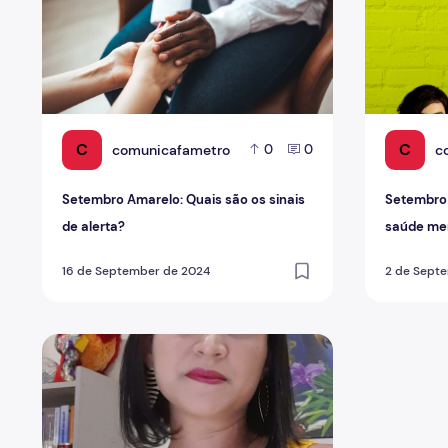
C
C
comunicafametro
c
0
0
Setembro Amarelo: Quais são os sinais
Setembro 
de alerta?
saúde me
16 de September de 2024
2 de Sept
Curso de Pedagogia realiza live sobre Setembro Amare