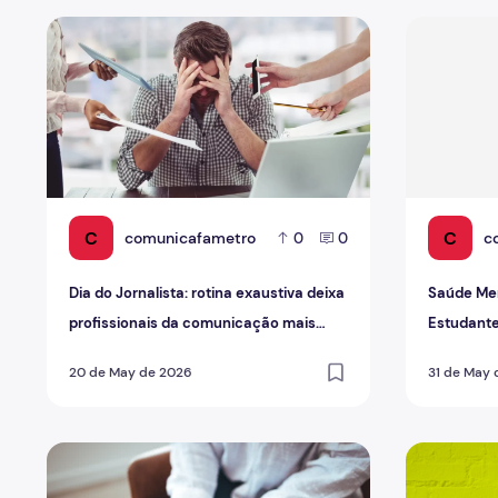
Dia do Jornalista: rotina exaustiva deixa profissionais
Saúde Ment
C
C
comunicafametro
c
0
0
Dia do Jornalista: rotina exaustiva deixa
Saúde Men
profissionais da comunicação mais
Estudante
vulneráveis ao Burnout
para uma 
20 de May de 2026
31 de May 
Setembro Amarelo: Quais são os sinais de alerta?
Setembro A