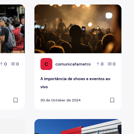
ra uma Vida Acadêmica Equilibrada
A importância de shows e eventos ao vivo
C
comunicafametro
0
0
0
0
A importância de shows e eventos ao
vivo
30 de October de 2024
ção
Fametro investe em apoio psicológico para un