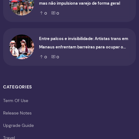
mas não impulsiona varejo de forma geral
0
0
Entre palcos e invisibilidade: Artistas trans em
Manaus enfrentam barreiras para ocupar o
cenário cultural
0
0
CATEGORIES
Term Of Use
Release Notes
Upgrade Guide
Travel