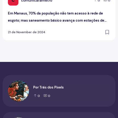
C
comunicafametro
0
0
Em Manaus, 70% da população não tem acesso à rede de
esgoto; mas saneamento básico avança com estações de
tratamento
21 de November de 2024
Por Trás dos Pixels
0
0