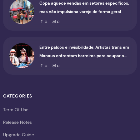
Copa aquece vendas em setores específicos,
mas não impulsiona varejo de forma geral
0
0
Entre palcos e invisibilidade: Artistas trans em
Manaus enfrentam barreiras para ocupar o
cenário cultural
0
0
CATEGORIES
Term Of Use
Release Notes
Upgrade Guide