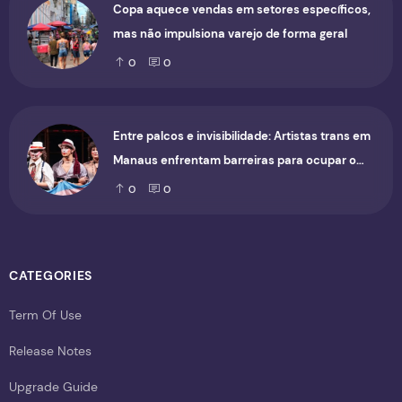
Copa aquece vendas em setores específicos,
mas não impulsiona varejo de forma geral
0
0
Entre palcos e invisibilidade: Artistas trans em
Manaus enfrentam barreiras para ocupar o
cenário cultural
0
0
CATEGORIES
Term Of Use
Release Notes
Upgrade Guide