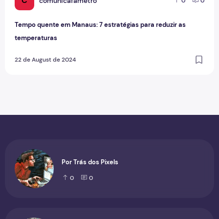
C
comunicafametro
0
0
Tempo quente em Manaus: 7 estratégias para reduzir as
temperaturas
22 de August de 2024
Por Trás dos Pixels
0
0