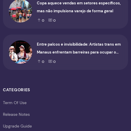
Copa aquece vendas em setores específicos,
mas não impulsiona varejo de forma geral
0
0
Entre palcos e invisibilidade: Artistas trans em
Manaus enfrentam barreiras para ocupar o
cenário cultural
0
0
CATEGORIES
Term Of Use
Release Notes
Upgrade Guide