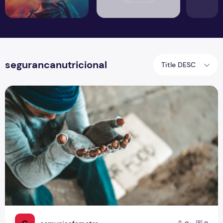
segurancanutricional
Title DESC
Você tem fome de quê?