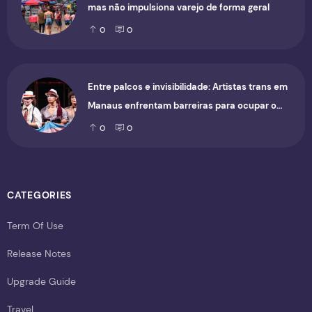
mas não impulsiona varejo de forma geral
0
0
Entre palcos e invisibilidade: Artistas trans em
Manaus enfrentam barreiras para ocupar o
cenário cultural
0
0
CATEGORIES
Term Of Use
Release Notes
Upgrade Guide
Travel