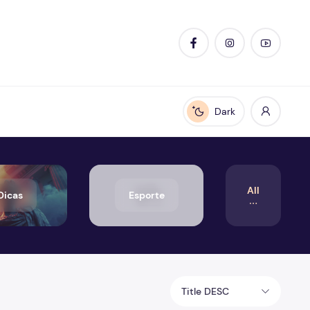
Dark
Enable dark mode
All
Dicas
Esporte
Title DESC