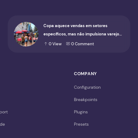
Copa aquece vendas em setores
específicos, mas não impulsiona varejo
de forma geral
0
View
0
Comment
COMPANY
Configuration
Breakpoints
port
Plugins
ide
Presets