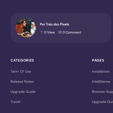
Por Trás dos Pixels
0
View
0
Comment
CATEGORIES
PAGES
Term Of Use
Installation
Release Notes
IntelliSense
Upgrade Guide
Browser Sup
Travel
Upgrade Gu