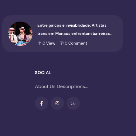
Entre palcos e invisibilidade: Artistas
trans em Manaus enfrentam barreiras
para ocupar o cenário cultural
0
View
0
Comment
SOCIAL
About Us Descriptions...