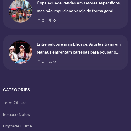
Copa aquece vendas em setores específicos,
mas não impulsiona varejo de forma geral
0
0
Entre palcos e invisibilidade: Artistas trans em
Manaus enfrentam barreiras para ocupar o
cenário cultural
0
0
CATEGORIES
Term Of Use
Release Notes
Upgrade Guide