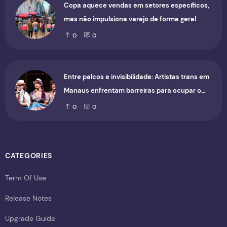
Copa aquece vendas em setores específicos,
mas não impulsiona varejo de forma geral
0
0
Entre palcos e invisibilidade: Artistas trans em
Manaus enfrentam barreiras para ocupar o
cenário cultural
0
0
CATEGORIES
Term Of Use
Release Notes
Upgrade Guide