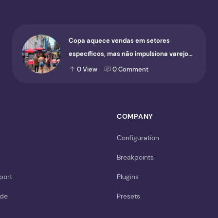
Copa aquece vendas em setores
específicos, mas não impulsiona varejo
de forma geral
0
View
0
Comment
COMPANY
Configuration
Breakpoints
port
Plugins
ide
Presets