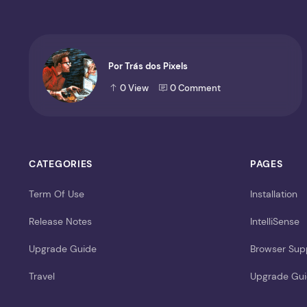
Por Trás dos Pixels
0
View
0
Comment
CATEGORIES
PAGES
Term Of Use
Installation
Release Notes
IntelliSense
Upgrade Guide
Browser Sup
Travel
Upgrade Gu