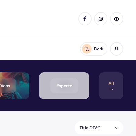
Dark
Enable dark mode
All
Dicas
Esporte
Title DESC