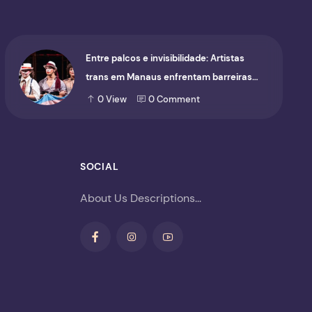
Entre palcos e invisibilidade: Artistas
trans em Manaus enfrentam barreiras
para ocupar o cenário cultural
0
View
0
Comment
SOCIAL
About Us Descriptions...