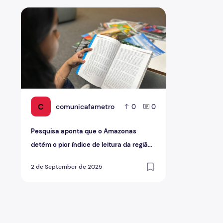
Pesquisa aponta que o Amazonas detém o pior índice de
C
comunicafametro
0
0
Pesquisa aponta que o Amazonas
detém o pior índice de leitura da região
Norte
2 de September de 2025