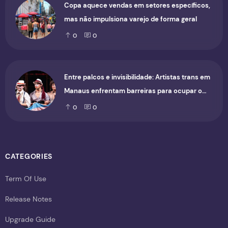
Copa aquece vendas em setores específicos,
mas não impulsiona varejo de forma geral
0
0
Entre palcos e invisibilidade: Artistas trans em
Manaus enfrentam barreiras para ocupar o
cenário cultural
0
0
CATEGORIES
Term Of Use
Release Notes
Upgrade Guide