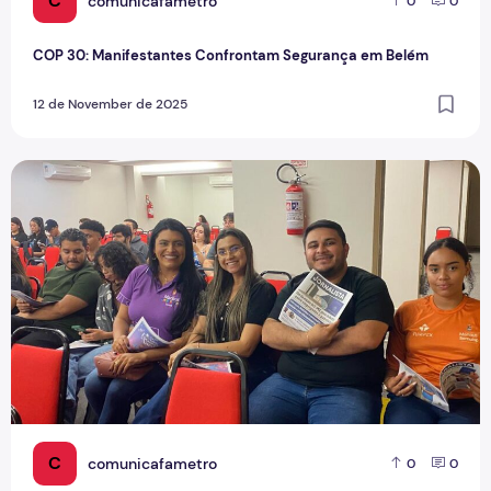
C
comunicafametro
0
0
COP 30: Manifestantes Confrontam Segurança em Belém
12 de November de 2025
Fortalecimento do Jornalismo em debate
C
comunicafametro
0
0