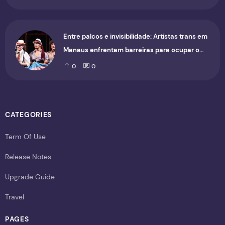
Entre palcos e invisibilidade: Artistas trans em
Manaus enfrentam barreiras para ocupar o
cenário cultural
0
0
CATEGORIES
Term Of Use
Release Notes
Upgrade Guide
Travel
PAGES