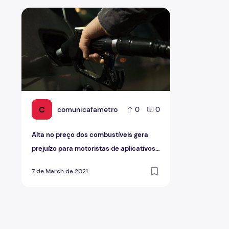
Alta no preço dos combustíveis gera prejuízo para mot
C
comunicafametro
0
0
Alta no preço dos combustíveis gera
prejuízo para motoristas de aplicativos
em Manaus
7 de March de 2021