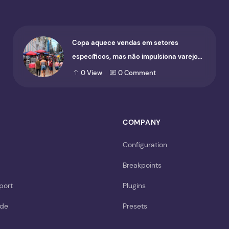
Copa aquece vendas em setores
específicos, mas não impulsiona varejo
de forma geral
0
View
0
Comment
COMPANY
Configuration
Breakpoints
port
Plugins
ide
Presets