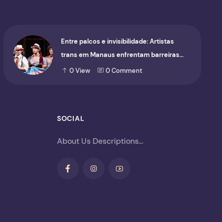
Entre palcos e invisibilidade: Artistas
trans em Manaus enfrentam barreiras
para ocupar o cenário cultural
0
View
0
Comment
SOCIAL
About Us Descriptions...