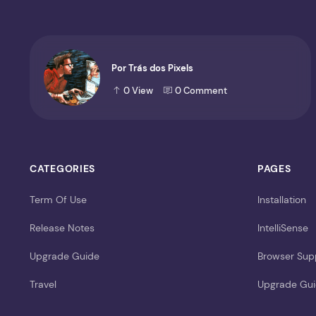
Por Trás dos Pixels
0
View
0
Comment
CATEGORIES
PAGES
Term Of Use
Installation
Release Notes
IntelliSense
Upgrade Guide
Browser Sup
Travel
Upgrade Gu