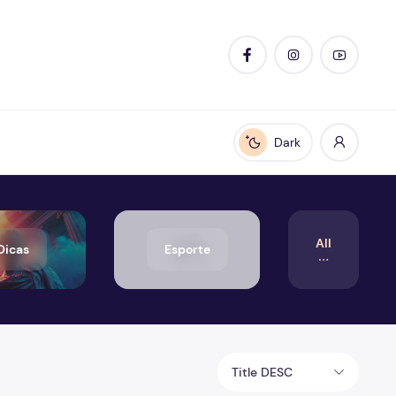
Dark
Enable dark mode
All
Dicas
Esporte
Title DESC