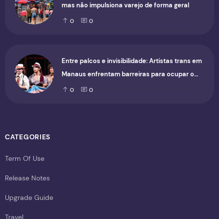
mas não impulsiona varejo de forma geral
0
0
Entre palcos e invisibilidade: Artistas trans em
Manaus enfrentam barreiras para ocupar o
cenário cultural
0
0
CATEGORIES
Term Of Use
Release Notes
Upgrade Guide
Travel