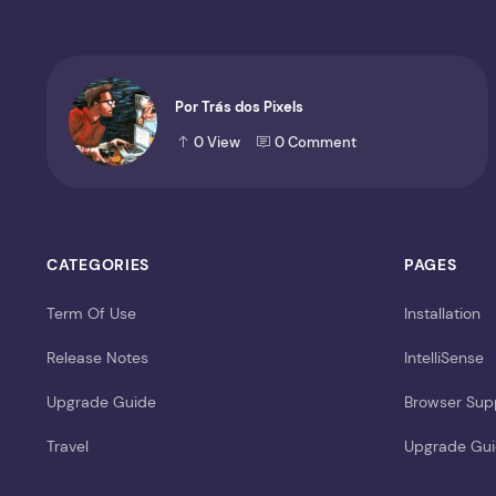
Por Trás dos Pixels
0
View
0
Comment
CATEGORIES
PAGES
Term Of Use
Installation
Release Notes
IntelliSense
Upgrade Guide
Browser Sup
Travel
Upgrade Gu