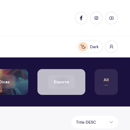
Dark
Enable dark mode
All
Dicas
Esporte
Title DESC