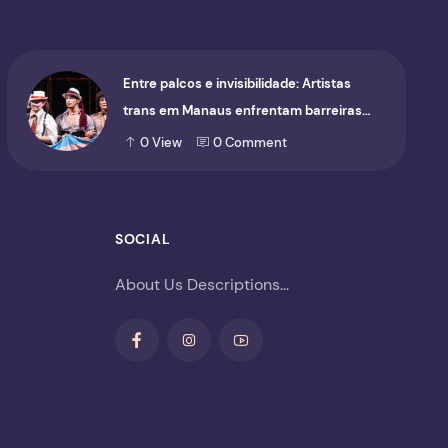
Entre palcos e invisibilidade: Artistas
trans em Manaus enfrentam barreiras
para ocupar o cenário cultural
0
View
0
Comment
SOCIAL
About Us Descriptions...