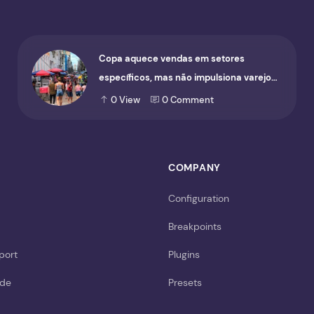
Copa aquece vendas em setores
específicos, mas não impulsiona varejo
de forma geral
0
View
0
Comment
COMPANY
Configuration
Breakpoints
port
Plugins
ide
Presets