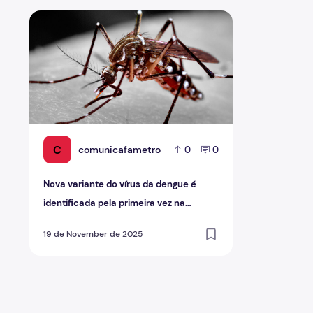
Nova variante do vírus da dengue é identificada pela p
C
comunicafametro
0
0
Nova variante do vírus da dengue é
identificada pela primeira vez na
Amazônia
19 de November de 2025