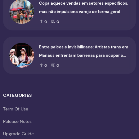
Copa aquece vendas em setores específicos,
mas não impulsiona varejo de forma geral
0
0
Entre palcos e invisibilidade: Artistas trans em
Manaus enfrentam barreiras para ocupar o
cenário cultural
0
0
CATEGORIES
Term Of Use
Release Notes
Upgrade Guide