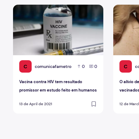
Vacina contra HIV tem resultado promissor em estudo
O alívio de
C
C
comunicafametro
c
0
0
Vacina contra HIV tem resultado
O alívio d
promissor em estudo feito em humanos
vacinado
13 de April de 2021
12 de Marc