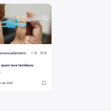
 feito em humanos
 quem teve familiares vacinados
omunicafametro
0
0
e quem teve familiares
s
h de 2021