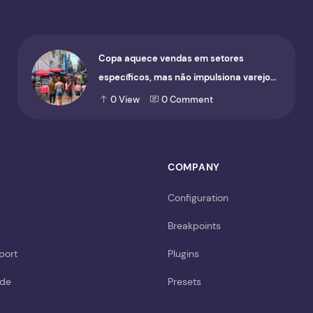
Copa aquece vendas em setores
específicos, mas não impulsiona varejo
de forma geral
0
View
0
Comment
COMPANY
Configuration
Breakpoints
port
Plugins
ide
Presets