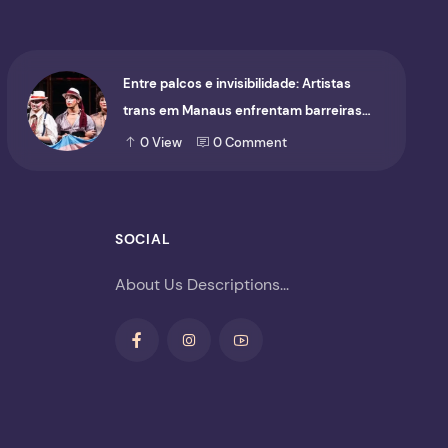
Entre palcos e invisibilidade: Artistas
trans em Manaus enfrentam barreiras
para ocupar o cenário cultural
0
View
0
Comment
SOCIAL
About Us Descriptions...