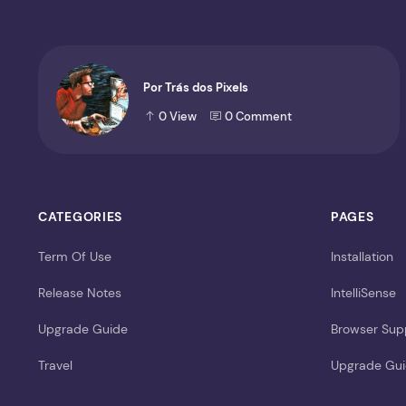
Por Trás dos Pixels
0
View
0
Comment
CATEGORIES
PAGES
Term Of Use
Installation
Release Notes
IntelliSense
Upgrade Guide
Browser Sup
Travel
Upgrade Gu