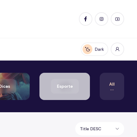
Dark
Enable dark mode
All
Dicas
Esporte
Title DESC